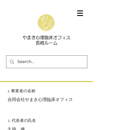
​やまき心理臨床オフィス
長崎ルーム
1. 事業者の名称
合同会社やまき心理臨床オフィス
2. 代表者の氏名
久持 修