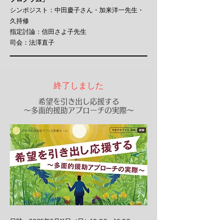
シンポジスト：中田慶子さん・加来洋一先生・
久持修
指定討論：信田さよ子先生
司会：法澤直子
終了しました
希望を引き出し応援する
～多面的援助アプローチの実際～