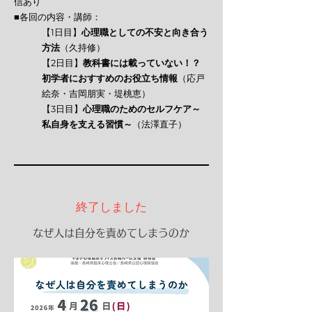
信あり
■各回の内容・講師：
【1日目】
心理職としての不安と向き合う
方法
（久持修）
【2日目】
教科書には載っていない！？
初学者におすすめのお役立ち情報​
（応戸
絵奈・吉岡朋実・堤桃恵）
【3日目】
心理職のためのセルフケア～
私自身を支える習慣～
（法澤直子）
終了しました
なぜ人は自分を責めてしまうのか