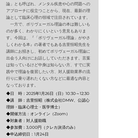
論」とも呼ばれ、メンタル疾患や心の問題への
アプローチに役立つことから、現在、最新の理
論として臨床心理の領域で注目されています。
一方で、ポリヴェーガル理論の本は難しいも
のが多く、わかりにくいという意見もありま
す。今回は、『「ポリヴェーガル理論」がやさ
しくわかる本』の著者でもある吉里恒昭先生を
講師にお招きし、初めてポリヴェーガル理論に
出会う人向けにお話ししていただきます。言葉
は知っているけど中身は知らない方、すでに実
践中で理論を復習したい方、対人援助業界の流
行りに乗り遅れたくない方などに最適な内容と
なっております。
◆日 時：2025年1月26日（日）10:30～12:30​
◆講 師：
吉里恒昭（株式会社DMW、公認心
理師・臨床心理士・医学博士）
◆開催方法：
オンライン（Zoom）
◆対象者：対人援助職​
◆参加費：3,000円（クレカ決済のみ）​
◆申込締切日：1月24日