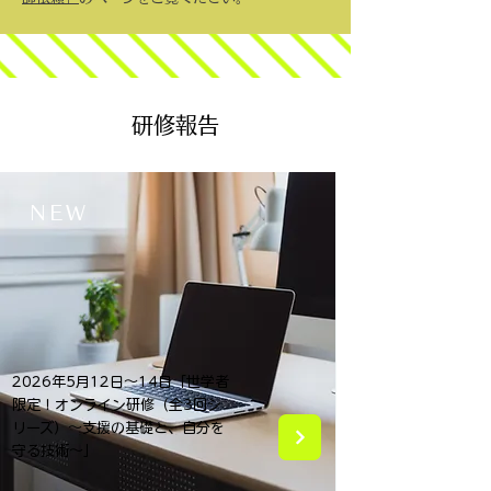
研修報告
​NEW
2026年5月12日～14日「世学者
限定！オンライン研修（全3回シ
リーズ）～支援の基礎と、自分を
守る技術～」