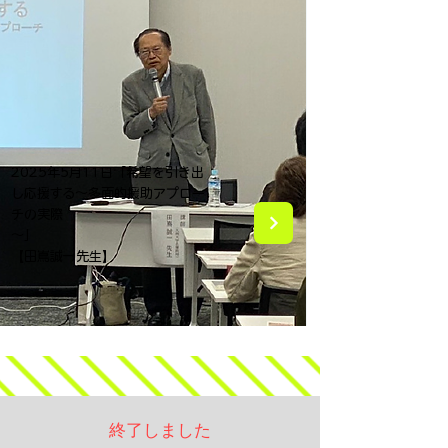
2025年5月11日「希望を引き出
し応援する～多面的援助アプロー
チの実際
～」
【田嶌誠一先生】
終了しました