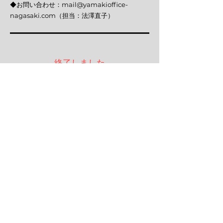
​◆お問い合わせ：
mail@yamakioffice-
nagasaki.com
（担当：法澤直子）​​​
終了しました
ブリーフセラピー実践入門
ブリーフセラピーは、「短期」、「効果」、
「効率」をキーワードとしています。これら
は、クライエントにかかる負担を可能な限り軽
減しようと試みることだと言えます。そのため
にセラピストがどうしていくのかについては、