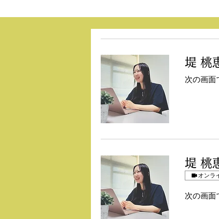
堤 桃
次の画面
堤 桃
オンラ
次の画面